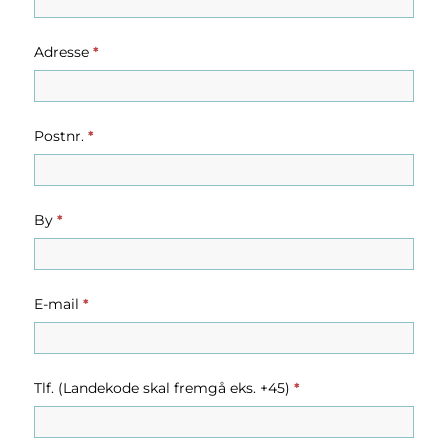
København
Adresse
*
Postnr.
*
By
*
E-mail
*
Tlf. (Landekode skal fremgå eks. +45)
*