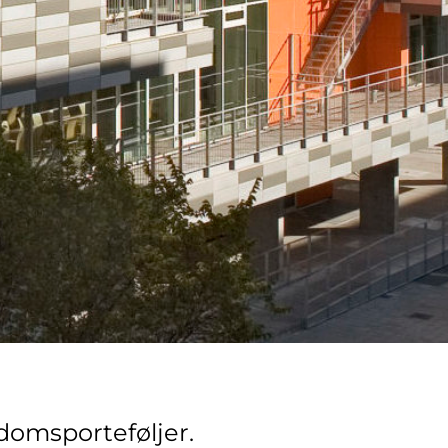
doms­porteføljer.