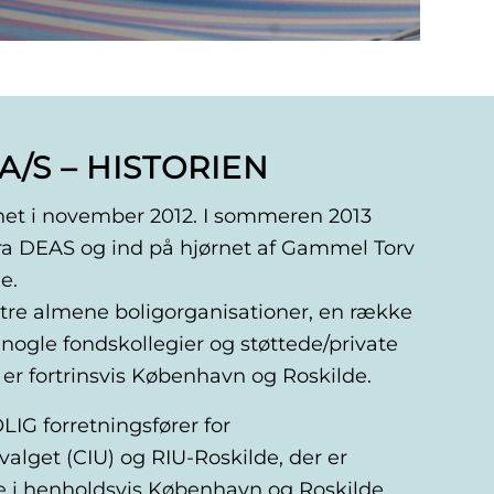
A/S – HISTORIEN
et i november 2012. I sommeren 2013
ra DEAS og ind på hjørnet af Gammel Torv
e.
f tre almene boligorganisationer, en række
 nogle fondskollegier og støttede/private
 er fortrinsvis København og Roskilde.
IG forretningsfører for
valget (CIU) og RIU-Roskilde, der er
e i henholdsvis København og Roskilde.