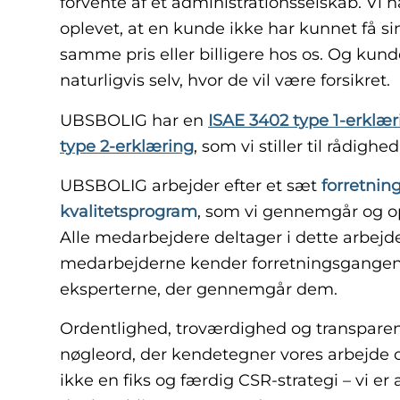
forvente af et administrationsselskab. Vi 
oplevet, at en kunde ikke har kunnet få sin 
samme pris eller billigere hos os. Og ku
naturligvis selv, hvor de vil være forsikret.
UBSBOLIG har en
ISAE 3402 type 1-erklær
type 2-erklæring
, som vi stiller til rådighe
UBSBOLIG arbejder efter et sæt
forretnin
kvalitetsprogram
, som vi gennemgår og op
Alle medarbejdere deltager i dette arbejde, 
medarbejderne kender forretningsgangene
eksperterne, der gennemgår dem.
Ordentlighed, troværdighed og transparens
nøgleord, der kendetegner vores arbejde o
ikke en fiks og færdig CSR-strategi – vi er a