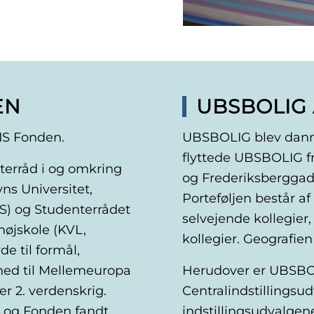
EN
UBSBOLIG 
IS Fonden.
UBSBOLIG blev dann
flyttede UBSBOLIG f
nterråd i og omkring
og Frederiksberggad
s Universitet,
Porteføljen består a
S) og Studenterrådet
selvejende kollegier,
øjskole (KVL,
kollegier. Geografien
e til formål,
ed til Mellemeuropa
Herudover er UBSBOL
 2. verdenskrig.
Centralindstillingsud
d, og Fonden fandt
indstillingsudvalgen