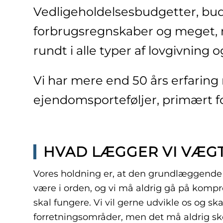
Vedligeholdelses­budgetter, bud
forbrugs­regnskaber og meget, 
rundt i alle typer af lovgivning 
Vi har mere end 50 års erfaring
ejendomsporteføljer, primært f
HVAD LÆGGER VI VÆGT
Vores holdning er, at den grundlæggende 
være i orden, og vi må aldrig gå på komp
skal fungere. Vi vil gerne udvikle os og sk
forretningsområder, men det må aldrig sk