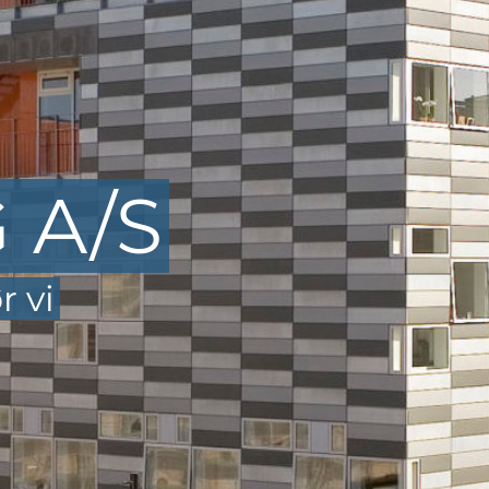
 A/S
r vi