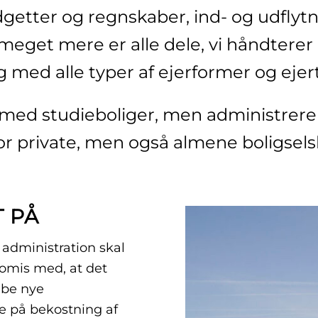
getter og regnskaber, ind- og udflytni
meget mere er alle dele, vi håndterer
og med alle typer af ejerformer og ejer
 med studieboliger, men administrerer
or private, men også almene boligsels
 PÅ
administration skal
romis med, at det
abe nye
e på bekostning af