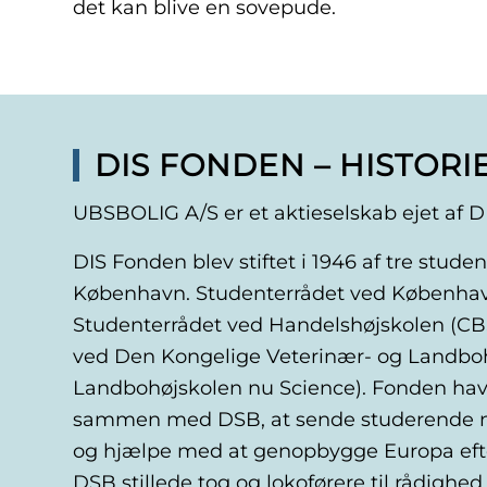
det kan blive en sovepude.
DIS FONDEN – HISTORI
UBSBOLIG A/S er et aktieselskab ejet af D
DIS Fonden blev stiftet i 1946 af tre stude
København. Studenterrådet ved København
Studenterrådet ved Handelshøjskolen (CB
ved Den Kongelige Veterinær- og Landboh
Landbohøjskolen nu Science). Fonden havd
sammen med DSB, at sende studerende n
og hjælpe med at genopbygge Europa efter
DSB stillede tog og lokoførere til rådighe