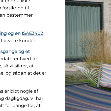
har endnu ikke
forsikring til
nden bestemmer
ing
og en
ISAE3402
d for vore kunder.
gsgange og et
daterer hvert år.
så vi sikrer, at
, og sådan at det er
 er blot nogle af
g dagligdag. Vi har
lt for bange for, at