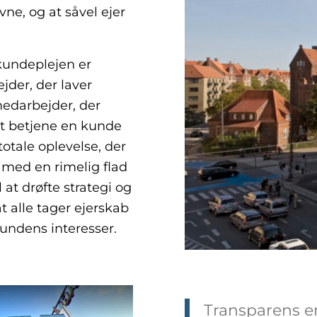
e, og at såvel ejer
 kundeplejen er
jder, der laver
medarbejder, der
At betjene en kunde
otale oplevelse, der
med en rimelig flad
 at drøfte strategi og
t alle tager ejerskab
ndens interesser.
Transparens er