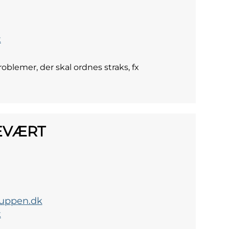
k
blemer, der skal ordnes straks, fx
CEVÆRT
uppen.dk
k