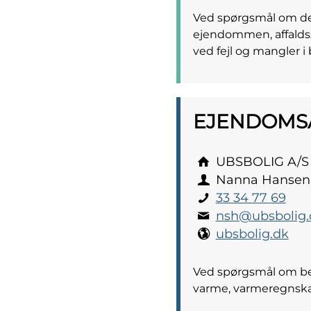
Ved spørgsmål om den
ejendommen, affaldss
ved fejl og mangler i 
EJENDOMS­
UBSBOLIG A/S
Nanna Hansen
33 34 77 69
nsh@ubsbolig.
ubsbolig.dk
Ved spørgsmål om bet
varme, varmeregnsk