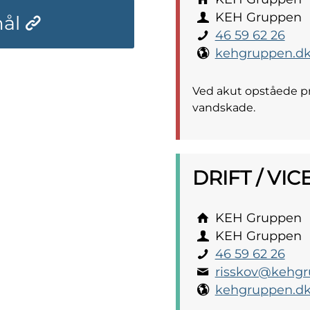
KEH Gruppen
mål
46 59 62 26
kehgruppen.d
Ved akut opståede pro
vandskade.
DRIFT / VI
KEH Gruppen
KEH Gruppen
46 59 62 26
risskov@kehgr
kehgruppen.d