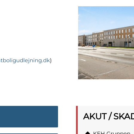
tboligudlejning.dk
)
AKUT / SKA
KEH Gruppen