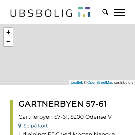
+
−
Leaflet
, ©
OpenStreetMap
contributors
GARTNERBYEN 57-61
Gartnerbyen 57-61, 5200 Odense V
Se på kort
Udlejning: EDC ved Morten Nancke