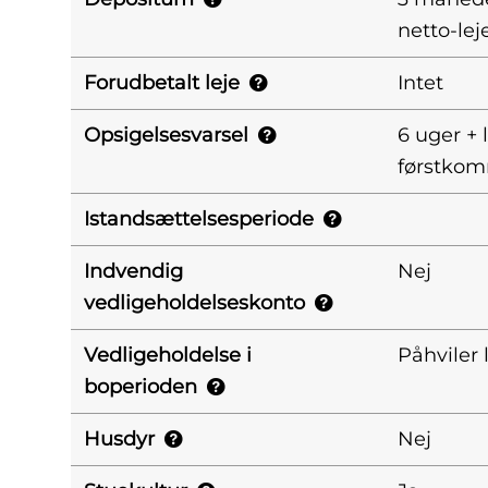
netto-lej
Forudbetalt leje
Intet
Opsigelsesvarsel
6 uger +
førstkomm
Istandsættelsesperiode
Indvendig
Nej
vedligeholdelseskonto
Vedligeholdelse i
Påhviler 
boperioden
Husdyr
Nej