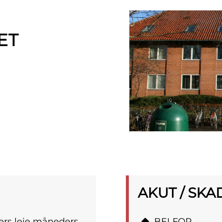
ET
AKUT / SKA
rs leje måneders
BELFOR