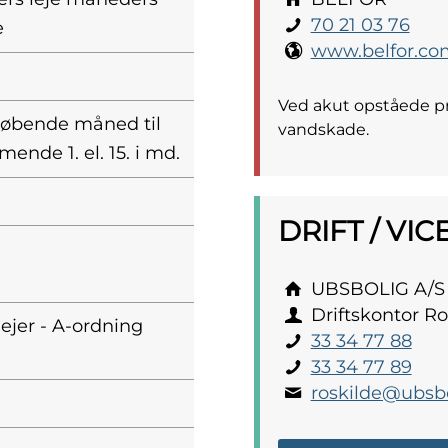
70 21 03 76
e
www.belfor.co
Ved akut opståede pro
 løbende måned til
vandskade.
ende 1. el. 15. i md.
DRIFT / VI
UBSBOLIG A/S
Driftskontor Ro
lejer - A-ordning
33 34 77 88
33 34 77 89
roskilde@ubsbo