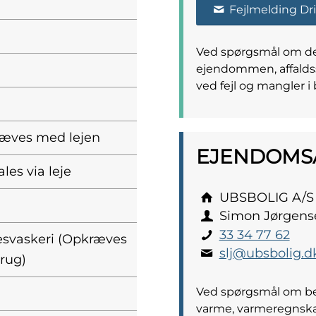
Fejlmelding Dri
Ved spørgsmål om den
ejendommen, affaldss
ved fejl og mangler i 
ræves med lejen
EJENDOMS­
ales via leje
UBSBOLIG A/S
Simon Jørgens
33 34 77 62
lesvaskeri (Opkræves
slj@ubsbolig.d
brug)
Ved spørgsmål om bet
varme, varmeregnsk