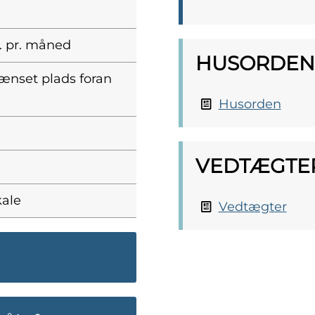
r. pr. måned
HUSORDEN
rænset plads foran
Husorden
VEDTÆGTE
kale
Vedtægter