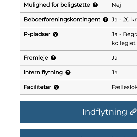
Mulighed for boligstøtte
Nej
Beboerforeningskontingent
Ja - 20 k
P-pladser
Ja - Beg
kollegiet
Fremleje
Ja
Intern flytning
Ja
Faciliteter
Fælleslo
Indflytning