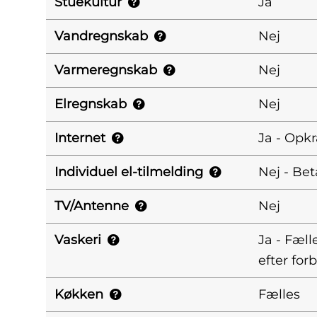
Stuekultur
Ja
Vandregnskab
Nej
Varmeregnskab
Nej
Elregnskab
Nej
Internet
Ja - Opk
Individuel el-tilmelding
Nej - Bet
TV/Antenne
Nej
Vaskeri
Ja - Fæl
efter for
Køkken
Fælles