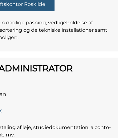
ftskontor Roskilde
 daglige pasning, vedligeholdelse af
ortering og de tekniske installationer samt
boligen.
ADMINISTRATOR
en
k
aling af leje, studiedokumentation, a conto-
ab mv.