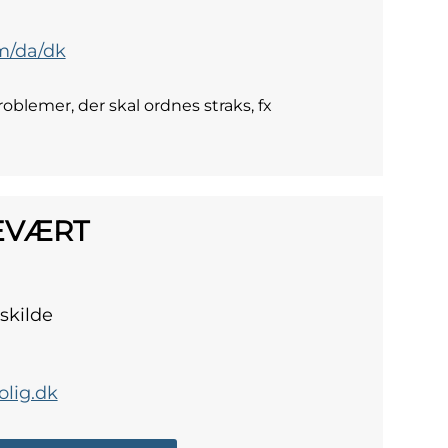
m/da/dk
blemer, der skal ordnes straks, fx
CEVÆRT
skilde
lig.dk