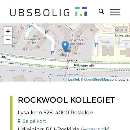
+
−
Leaflet
, ©
OpenStreetMap
contributors
ROCKWOOL KOLLEGIET
Lysalleen 528, 4000 Roskilde
Se på kort
Udlejning: RIU-Roskilde (
www.s.dk
)