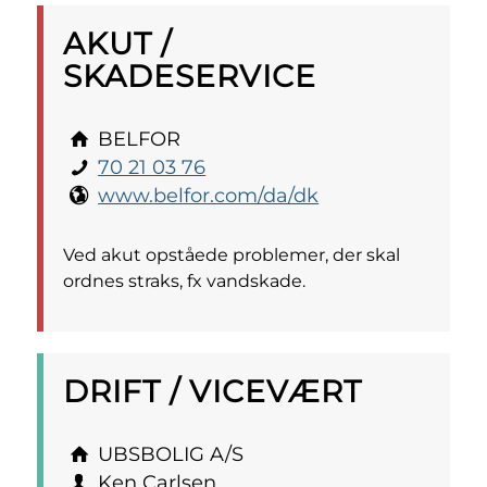
AKUT /
SKADESERVICE
BELFOR
70 21 03 76
www.belfor.com/da/dk
Ved akut opståede problemer, der skal
ordnes straks, fx vandskade.
DRIFT / VICEVÆRT
UBSBOLIG A/S
Ken Carlsen