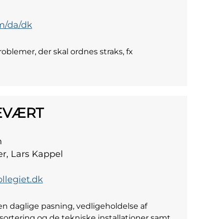
m/da/dk
blemer, der skal ordnes straks, fx
CEVÆRT
n
er, Lars Kappel
legiet.dk
 daglige pasning, vedligeholdelse af
ortering og de tekniske installationer samt