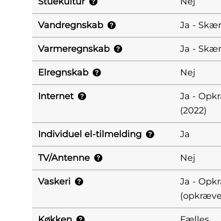
Stuekultur
Nej
Vandregnskab
Ja - Skær
Varmeregnskab
Ja - Skær
Elregnskab
Nej
Internet
Ja - Opkr
(2022)
Individuel el-tilmelding
Ja
TV/Antenne
Nej
Vaskeri
Ja - Opk
(opkræve
Køkken
Fælles