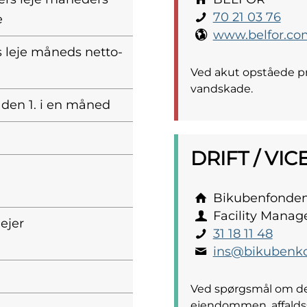
70 21 03 76
e
www.belfor.co
 leje måneds netto-
Ved akut opståede pro
vandskade.
l den 1. i en måned
DRIFT / VI
Bikubenfonde
Facility Manag
lejer
31 18 11 48
ins@bikubenkol
Ved spørgsmål om den
ejendommen, affaldss