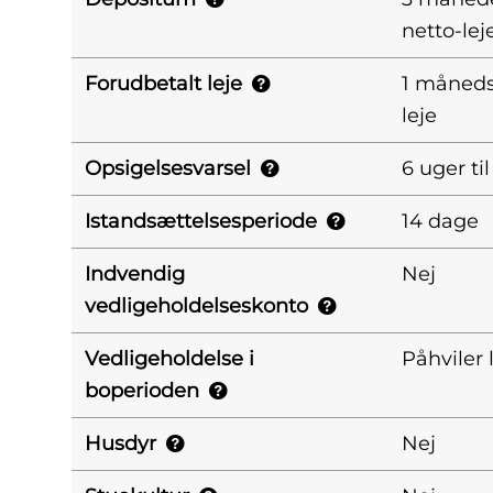
netto-lej
Forudbetalt leje
1 måneds
leje
Opsigelsesvarsel
6 uger ti
Istandsættelsesperiode
14 dage
Indvendig
Nej
vedligeholdelseskonto
Vedligeholdelse i
Påhviler 
boperioden
Husdyr
Nej