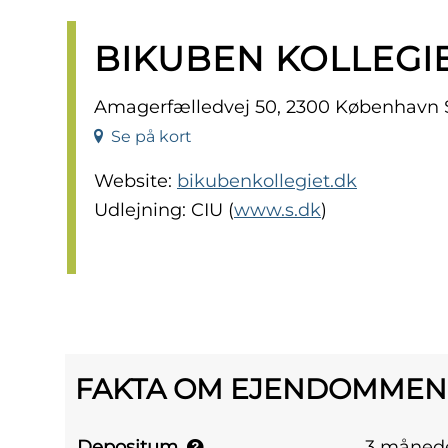
BIKUBEN KOLLEGI
Amagerfælledvej 50, 2300 København 
Se på kort
Website:
bikubenkollegiet.dk
Udlejning: CIU (
www.s.dk
)
FAKTA OM EJENDOMMEN
Depositum
3 månede