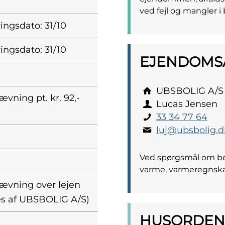
ved fejl og mangler i 
ingsdato: 31/10
ingsdato: 31/10
EJENDOMS­
UBSBOLIG A/S
ævning pt. kr. 92,-
Lucas Jensen
33 34 77 64
luj@ubsbolig.d
Ved spørgsmål om bet
varme, varmeregnsk
rævning over lejen
s af UBSBOLIG A/S)
HUSORDEN