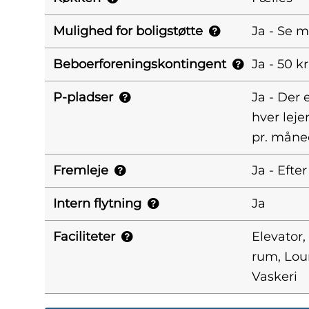
Mulighed for boligstøtte
Ja - Se 
Beboerforeningskontingent
Ja - 50 kr
P-pladser
Ja - Der 
hver lejer
pr. måne
Fremleje
Ja - Efter
Intern flytning
Ja
Faciliteter
Elevator,
rum, Lou
Vaskeri