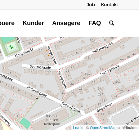
Job
Kontakt
boere
Kunder
Ansøgere
FAQ
Leaflet
, ©
OpenStreetMap
contributors