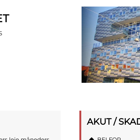
ET
S
AKUT / SKA
rs leje måneders
BELFOR