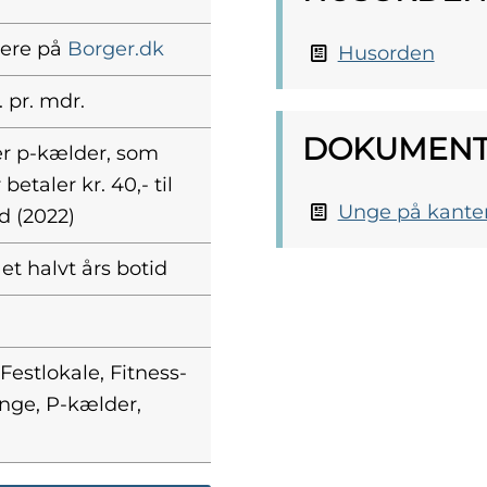
mere på
Borger.dk
Husorden
. pr. mdr.
DOKUMENT
er p-kælder, som
 betaler kr. 40,- til
Unge på kante
d (2022)
 et halvt års botid
 Festlokale, Fitness-
nge, P-kælder,