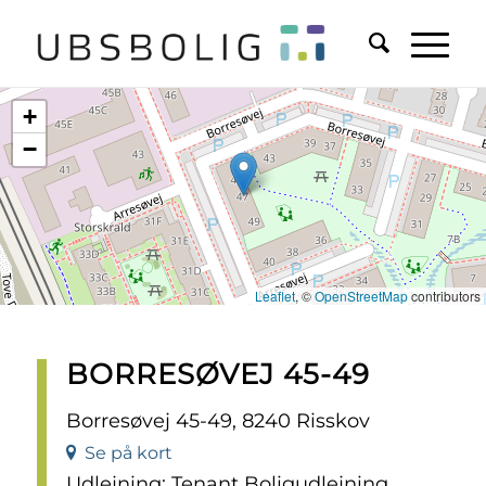
+
−
Leaflet
, ©
OpenStreetMap
contributors
BORRESØVEJ 45-49
Borresøvej 45-49, 8240 Risskov
Se på kort
Udlejning: Tenant Boligudlejning