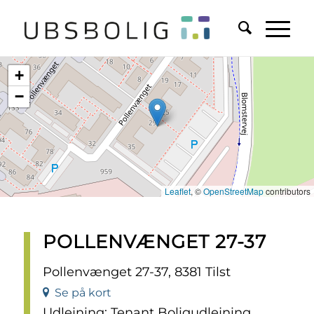
+
−
Leaflet
, ©
OpenStreetMap
contributors
POLLENVÆNGET 27-37
Pollenvænget 27-37, 8381 Tilst
Se på kort
Udlejning: Tenant Boligudlejning