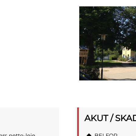
AKUT / SKA
rs netto-leje
BELFOR