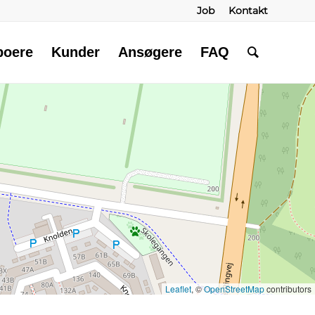
Job
Kontakt
boere
Kunder
Ansøgere
FAQ
Leaflet
, ©
OpenStreetMap
contributors