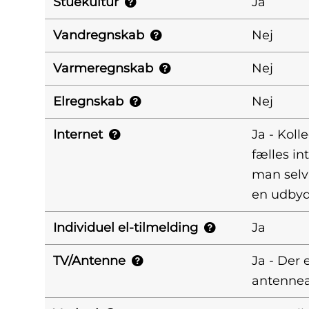
Stuekultur
Ja
Vandregnskab
Nej
Varmeregnskab
Nej
Elregnskab
Nej
Internet
Ja - Kolle
fælles in
man selv
en udbyde
Individuel el-tilmelding
Ja
TV/Antenne
Ja - Der 
antennea