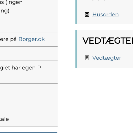
es (Ingen
ing)
Husorden
VEDTÆGTE
mere på
Borger.dk
Vedtægter
egiet har egen P-
kale