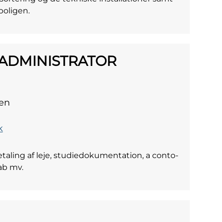
boligen.
ADMINISTRATOR
en
k
aling af leje, studiedokumentation, a conto-
ab mv.