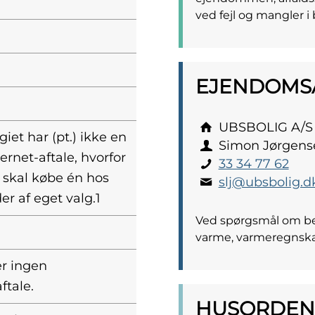
ved fejl og mangler i 
EJENDOMS­
UBSBOLIG A/S
giet har (pt.) ikke en
Simon Jørgens
ternet-aftale, hvorfor
33 34 77 62
 skal købe én hos
slj@ubsbolig.d
r af eget valg.1
Ved spørgsmål om bet
varme, varmeregnsk
er ingen
ftale.
HUSORDEN