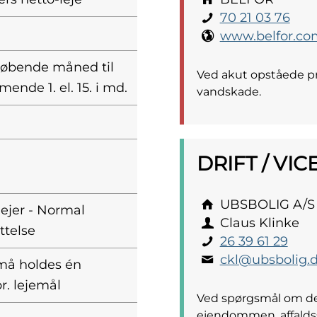
70 21 03 76
www.belfor.co
 løbende måned til
Ved akut opståede pro
ende 1. el. 15. i md.
vandskade.
DRIFT / VI
UBSBOLIG A/S
lejer - Normal
Claus Klinke
ttelse
26 39 61 29
ckl@ubsbolig.
 må holdes én
r. lejemål
Ved spørgsmål om den
ejendommen, affaldss