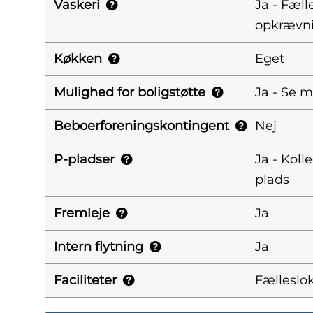
Vaskeri
Ja - Fæll
opkrævn
Køkken
Eget
Mulighed for boligstøtte
Ja - Se 
Beboerforeningskontingent
Nej
P-pladser
Ja - Koll
plads
Fremleje
Ja
Intern flytning
Ja
Faciliteter
Fælleslo