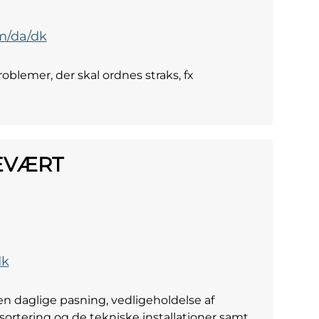
m/da/dk
blemer, der skal ordnes straks, fx
CEVÆRT
dk
 daglige pasning, vedligeholdelse af
ortering og de tekniske installationer samt