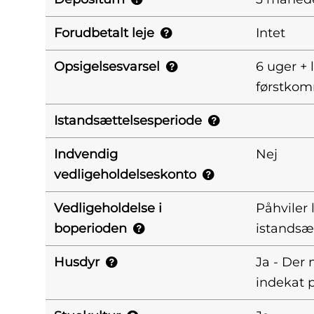
Forudbetalt leje
Intet
Opsigelsesvarsel
6 uger +
førstkomm
Istandsættelsesperiode
Indvendig
Nej
vedligeholdelseskonto
Vedligeholdelse i
Påhviler 
boperioden
istandsæ
Husdyr
Ja - Der
indekat p